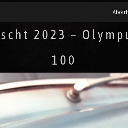
Abou
scht 2023 – Olymp
100