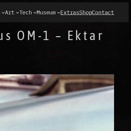
t
Art
Tech
Museum
Extras
Shop
Contact
us OM-1 – Ektar